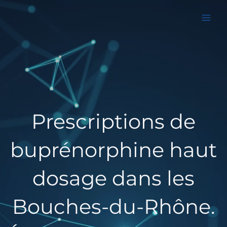
Aller
au
contenu
Prescriptions de
buprénorphine haut
dosage dans les
Bouches-du-Rhône.