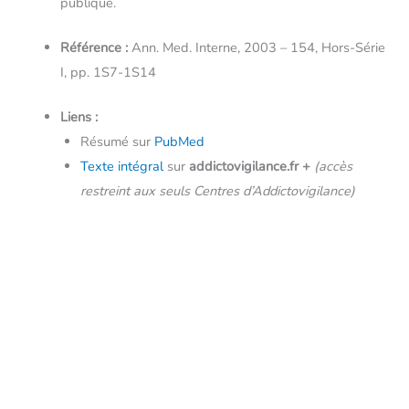
publique.
Référence :
Ann. Med. Interne, 2003 – 154, Hors-Série
I, pp. 1S7-1S14
Liens :
Résumé sur
PubMed
Texte intégral
sur
addictovigilance.fr
+
(accès
restreint aux seuls Centres d’Addictovigilance)
←
Article précédent
Article suivant
→
Copyright © 2026 - Addictovigilance