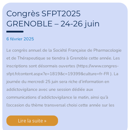
Congrès
SFPT2025
Congrès SFPT2025
GRENOBLE
–
GRENOBLE – 24-26 juin
24-
26
juin
6 février 2025
Le congrès annuel de la Société Française de Pharmacologie
et de Thérapeutique se tiendra à Grenoble cette année. Les
inscriptions sont désormais ouvertes (https://www.congres-
sfpt.fr/content.aspx?e=1819&c=19399&culture=fr-FR ). La
journée du mercredi 25 juin sera riche d’information en
addictovigilance avec une session dédiée aux
communications d’addictovigilance le matin, ainsi qu’à
l’occasion du thème transversal choisi cette année sur les
Lire la suite »