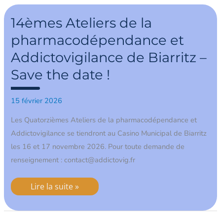
14èmes
Ateliers
14èmes Ateliers de la
de
la
pharmacodépendance et
pharmacodépendance
et
Addictovigilance de Biarritz –
Addictovigilance
de
Biarritz
Save the date !
–
Save
the
15 février 2026
date
!
Les Quatorzièmes Ateliers de la pharmacodépendance et
Addictovigilance se tiendront au Casino Municipal de Biarritz
les 16 et 17 novembre 2026. Pour toute demande de
renseignement : contact@addictovig.fr
Lire la suite »