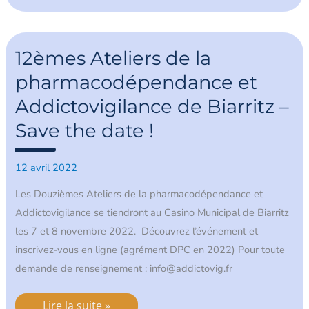
12èmes
Ateliers
12èmes Ateliers de la
de
la
pharmacodépendance et
pharmacodépendance
et
Addictovigilance de Biarritz –
Addictovigilance
de
Biarritz
Save the date !
–
Save
the
12 avril 2022
date
!
Les Douzièmes Ateliers de la pharmacodépendance et
Addictovigilance se tiendront au Casino Municipal de Biarritz
les 7 et 8 novembre 2022. Découvrez l’événement et
inscrivez-vous en ligne (agrément DPC en 2022) Pour toute
demande de renseignement : info@addictovig.fr
Lire la suite »