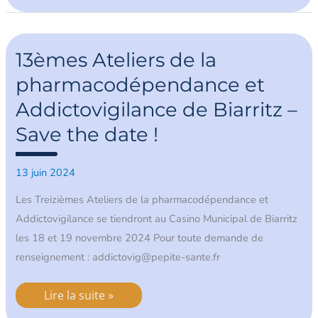
13èmes
Ateliers
13èmes Ateliers de la
de
la
pharmacodépendance et
pharmacodépendance
et
Addictovigilance de Biarritz –
Addictovigilance
de
Biarritz
Save the date !
–
Save
the
13 juin 2024
date
!
Les Treizièmes Ateliers de la pharmacodépendance et
Addictovigilance se tiendront au Casino Municipal de Biarritz
les 18 et 19 novembre 2024 Pour toute demande de
renseignement : addictovig@pepite-sante.fr
Lire la suite »