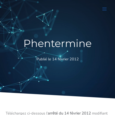
Aller
au
contenu
Phentermine
Publié le 14 février 2012
Téléchargez ci-dessous l’
arrêté du 14 février 2012
modifiant