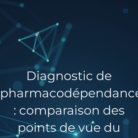
Aller
au
contenu
Diagnostic de
pharmacodépendanc
: comparaison des
points de vue du