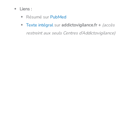
Liens :
Résumé sur
PubMed
Texte intégral
sur
addictovigilance.fr
+
(accès
restreint aux seuls Centres d’Addictovigilance)
←
Article précédent
Article suivant
→
Copyright © 2026 - Addictovigilance
Contenus privés
Mentions légales
Politique de confidentialité