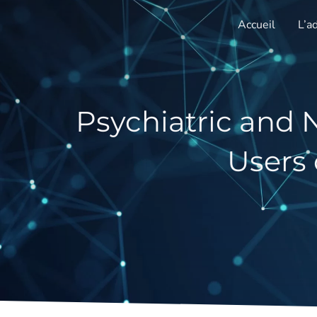
Aller
Accueil
L’a
au
contenu
Psychiatric and 
Users