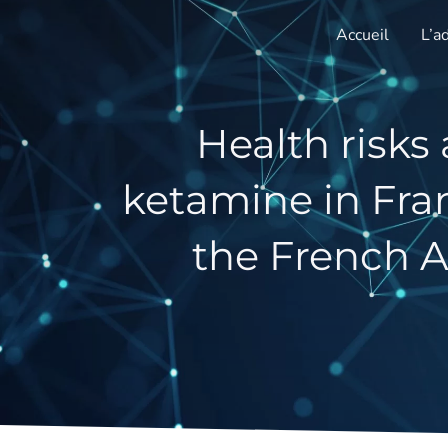
Aller
Accueil
L’a
au
contenu
Health risks
ketamine in Fran
the French A