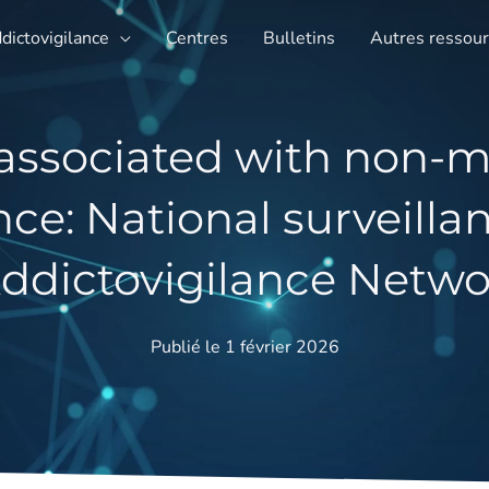
ddictovigilance
Centres
Bulletins
Autres ressou
 associated with non-m
ce: National surveilla
ddictovigilance Netwo
Publié le 1 février 2026