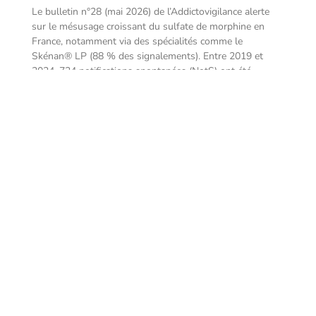
Le bulletin n°28 (mai 2026) de l’Addictovigilance alerte
sur le mésusage croissant du sulfate de morphine en
France, notamment via des spécialités comme le
Skénan® LP (88 % des signalements). Entre 2019 et
2024, 724 notifications spontanées (NotS) ont été
recensées, touchant majoritairement des hommes (71,4
%) d’âge médian 39 ans, avec une voie intraveineuse
Complications
thromboemboliques associées au
proxotyde d’azote non médical
L’Association française des centres d’addictovigilance et
la Société française de médecine vasculaire alertent sur