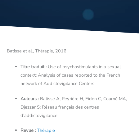
Batisse et al., Thérapie, 2016
Titre traduit :
Use of psychostimulants in a sexual
context: Analysis of cases reported to the French
network of Addictovigilance Centers
Auteurs :
Batisse A, Peyrière H, Eiden C, Courné MA,
Djezzar S; Réseau français des centres
d’addictovigilance.
Revue :
Thérapie