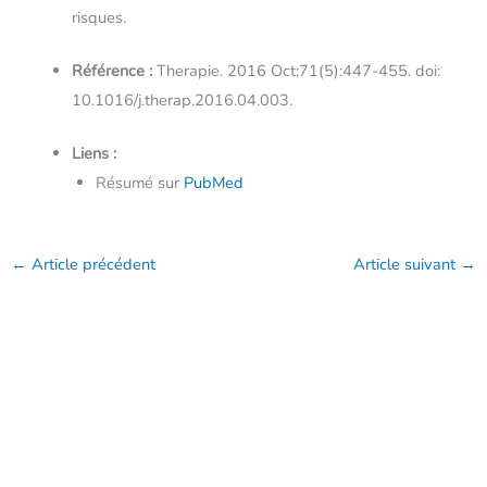
risques.
Référence :
Therapie. 2016 Oct;71(5):447-455. doi:
10.1016/j.therap.2016.04.003.
Liens :
Résumé sur
PubMed
←
Article précédent
Article suivant
→
Copyright © 2026 - Addictovigilance
Contenus privés
Mentions légales